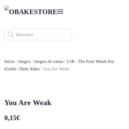
Skip to main content
Búsqueda
de
productos
Inicio
/
Juegos
/
Juegos de cartas
/
L5R
/
The Four Winds Era
(Gold)
/
Dark Allies
/ You Are Weak
You Are Weak
0,15
€