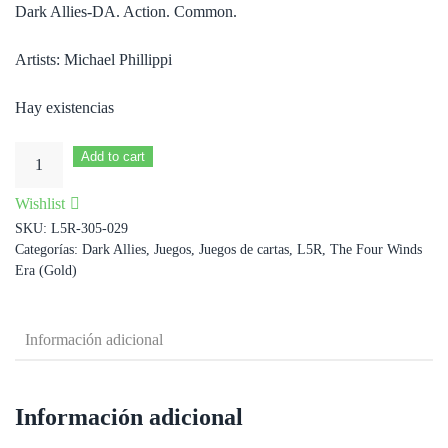
Dark Allies-DA. Action. Common.
Artists: Michael Phillippi
Hay existencias
You
Add to cart
Are
Wishlist
Weak
SKU:
L5R-305-029
cantidad
Categorías:
Dark Allies
,
Juegos
,
Juegos de cartas
,
L5R
,
The Four Winds
Era (Gold)
Información adicional
Información adicional