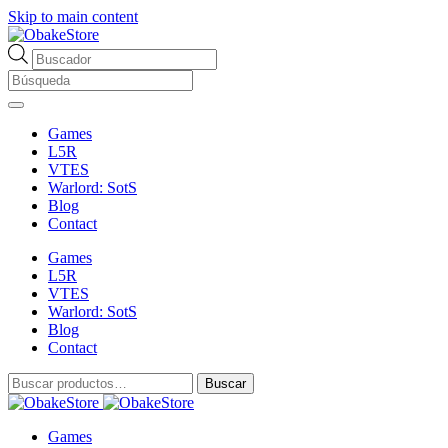
Skip to main content
Búsqueda
de
productos
Games
L5R
VTES
Warlord: SotS
Blog
Contact
Games
L5R
VTES
Warlord: SotS
Blog
Contact
Buscar
Buscar
por:
Games