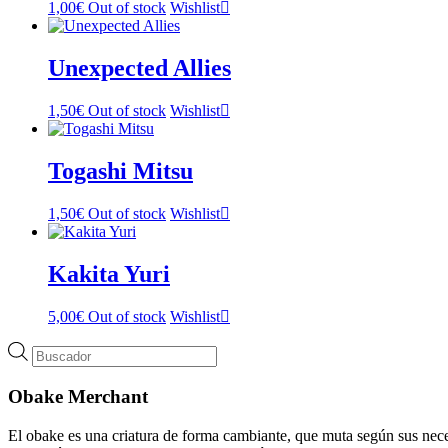
1,00
€
Out of stock
Wishlist
Unexpected Allies
1,50
€
Out of stock
Wishlist
Togashi Mitsu
1,50
€
Out of stock
Wishlist
Kakita Yuri
5,00
€
Out of stock
Wishlist
Búsqueda
de
productos
Obake Merchant
El obake es una criatura de forma cambiante, que muta según sus neces