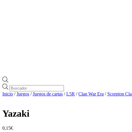
Búsqueda
de
Inicio
/
Juegos
/
Juegos de cartas
/
L5R
/
Clan War Era
/
Scorpion Cl
productos
Yazaki
0,15
€