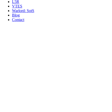
L5R
VTES
Warlord: SotS
Blog
Contact