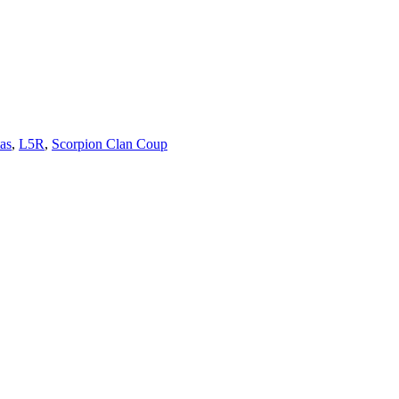
tas
,
L5R
,
Scorpion Clan Coup