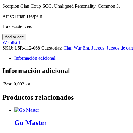
Scorpion Clan Coup-SCC. Unaligned Personality. Common 3.
Artist: Brian Despain
Hay existencias
Yazaki
Add to cart
cantidad
Wishlist
SKU:
L5R-112-068
Categorías:
Clan War Era
,
Juegos
,
Juegos de car
Información adicional
Información adicional
Peso
0,002 kg
Productos relacionados
Go Master