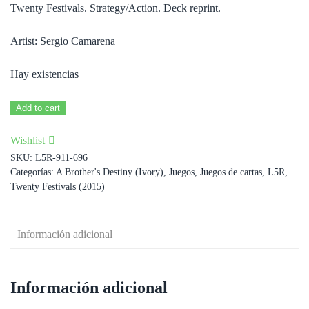
Twenty Festivals. Strategy/Action. Deck reprint.
Artist: Sergio Camarena
Hay existencias
Way
Add to cart
of
Wishlist
the
SKU:
L5R-911-696
Scorpion
Categorías:
A Brother's Destiny (Ivory)
,
Juegos
,
Juegos de cartas
,
L5R
,
cantidad
Twenty Festivals (2015)
Información adicional
Información adicional