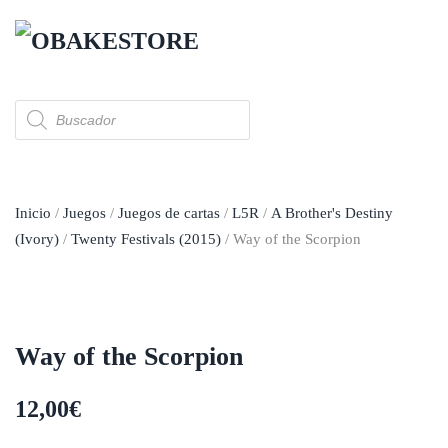
Skip to main content
Búsqueda
de
productos
Inicio
/
Juegos
/
Juegos de cartas
/
L5R
/
A Brother's Destiny
(Ivory)
/
Twenty Festivals (2015)
/ Way of the Scorpion
Way of the Scorpion
12,00
€