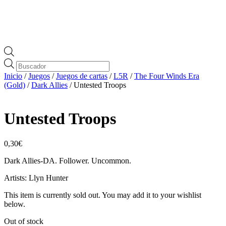
Búsqueda
de
Inicio
/
Juegos
/
Juegos de cartas
/
L5R
/
The Four Winds Era
productos
(Gold)
/
Dark Allies
/ Untested Troops
Untested Troops
0,30
€
Dark Allies-DA. Follower. Uncommon.
Artists: Llyn Hunter
This item is currently sold out. You may add it to your wishlist
below.
Out of stock