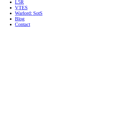
L5R
VTES
Warlord: SotS
Blog
Contact