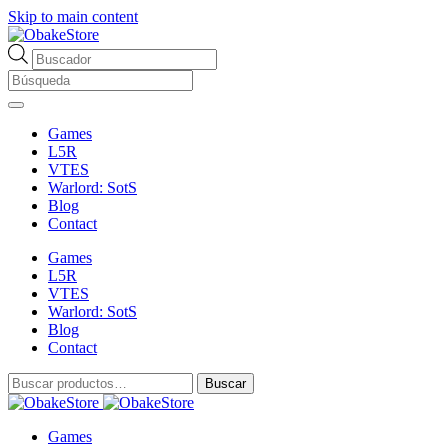
Skip to main content
Búsqueda
de
productos
Games
L5R
VTES
Warlord: SotS
Blog
Contact
Games
L5R
VTES
Warlord: SotS
Blog
Contact
Buscar
Buscar
por:
Games