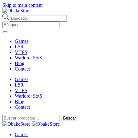
Skip to main content
Búsqueda
de
productos
Games
L5R
VTES
Warlord: SotS
Blog
Contact
Games
L5R
VTES
Warlord: SotS
Blog
Contact
Buscar
Buscar
por:
Games