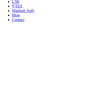
L5R
VTES
Warlord: SotS
Blog
Contact