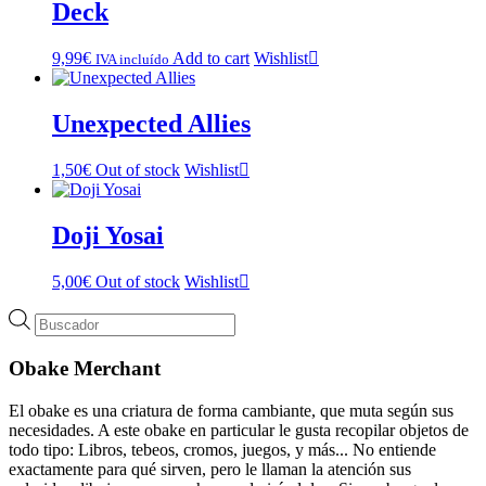
Deck
9,99
€
Add to cart
Wishlist
IVA incluído
Unexpected Allies
1,50
€
Out of stock
Wishlist
Doji Yosai
5,00
€
Out of stock
Wishlist
Búsqueda
de
productos
Obake Merchant
El obake es una criatura de forma cambiante, que muta según sus
necesidades. A este obake en particular le gusta recopilar objetos de
todo tipo: Libros, tebeos, cromos, juegos, y más... No entiende
exactamente para qué sirven, pero le llaman la atención sus