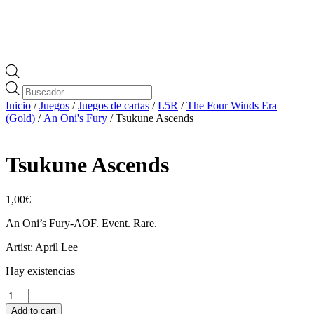
Búsqueda
de
Inicio
/
Juegos
/
Juegos de cartas
/
L5R
/
The Four Winds Era
productos
(Gold)
/
An Oni's Fury
/ Tsukune Ascends
Tsukune Ascends
1,00
€
An Oni’s Fury-AOF. Event. Rare.
Artist: April Lee
Hay existencias
Tsukune
Ascends
Add to cart