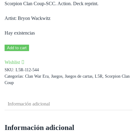
Scorpion Clan Coup-SCC. Action. Deck reprint.
Artist: Bryon Wackwitz
Hay existencias
Traversable
Add to cart
Terrain
Wishlist
cantidad
SKU:
L5R-112-544
Categorías:
Clan War Era
,
Juegos
,
Juegos de cartas
,
L5R
,
Scorpion Clan
Coup
Información adicional
Información adicional