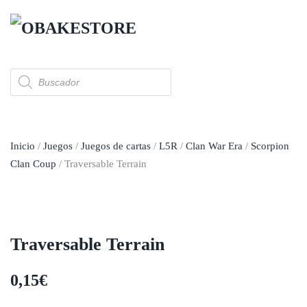
Skip to main content
Búsqueda
de
productos
Inicio
/
Juegos
/
Juegos de cartas
/
L5R
/
Clan War Era
/
Scorpion
Clan Coup
/ Traversable Terrain
Traversable Terrain
0,15
€