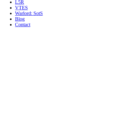
L5R
VTES
Warlord: SotS
Blog
Contact