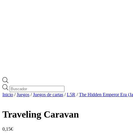
Búsqueda
de
Inicio
/
Juegos
/
Juegos de cartas
/
L5R
/
The Hidden Emperor Era (Ja
productos
Traveling Caravan
0,15
€