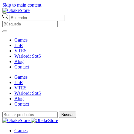
Skip to main content
Búsqueda
de
productos
Games
L5R
VTES
Warlord: SotS
Blog
Contact
Games
L5R
VTES
Warlord: SotS
Blog
Contact
Buscar
Buscar
por:
Games