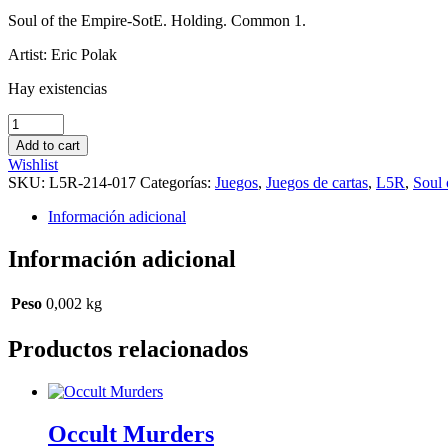
Soul of the Empire-SotE. Holding. Common 1.
Artist: Eric Polak
Hay existencias
Traveling
Caravan
Add to cart
cantidad
Wishlist
SKU:
L5R-214-017
Categorías:
Juegos
,
Juegos de cartas
,
L5R
,
Soul 
Información adicional
Información adicional
Peso
0,002 kg
Productos relacionados
Occult Murders