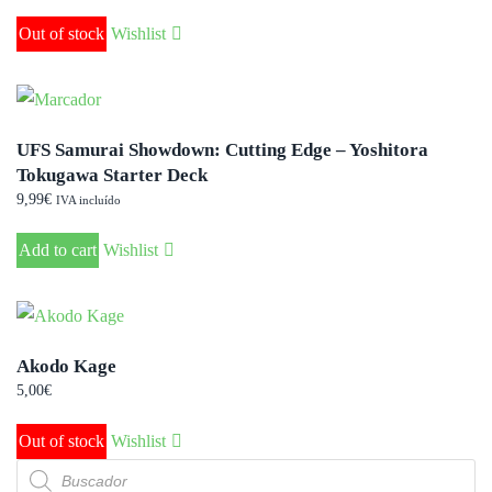
Out of stock
Wishlist
UFS Samurai Showdown: Cutting Edge – Yoshitora
Tokugawa Starter Deck
9,99
€
IVA incluído
Add to cart
Wishlist
Akodo Kage
5,00
€
Out of stock
Wishlist
Búsqueda
de