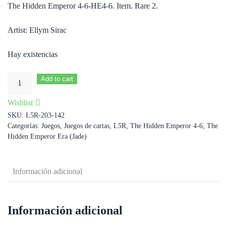
The Hidden Emperor 4-6-HE4-6. Item. Rare 2.
Artist: Ellym Sirac
Hay existencias
Togashi's
Add to cart
Daisho
Wishlist
cantidad
SKU:
L5R-203-142
Categorías:
Juegos
,
Juegos de cartas
,
L5R
,
The Hidden Emperor 4-6
,
The
Hidden Emperor Era (Jade)
Información adicional
Información adicional