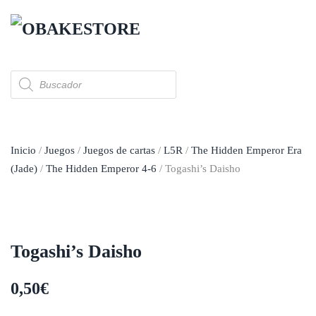
Skip to main content
Búsqueda
de
productos
Inicio
/
Juegos
/
Juegos de cartas
/
L5R
/
The Hidden Emperor Era
(Jade)
/
The Hidden Emperor 4-6
/ Togashi’s Daisho
Togashi’s Daisho
0,50
€