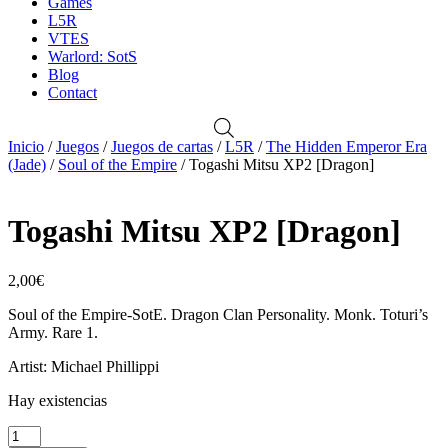
Games
L5R
VTES
Warlord: SotS
Blog
Contact
Inicio
/
Juegos
/
Juegos de cartas
/
L5R
/
The Hidden Emperor Era
(Jade)
/
Soul of the Empire
/ Togashi Mitsu XP2 [Dragon]
Togashi Mitsu XP2 [Dragon]
2,00
€
Soul of the Empire-SotE. Dragon Clan Personality. Monk. Toturi’s
Army. Rare 1.
Artist: Michael Phillippi
Hay existencias
Togashi