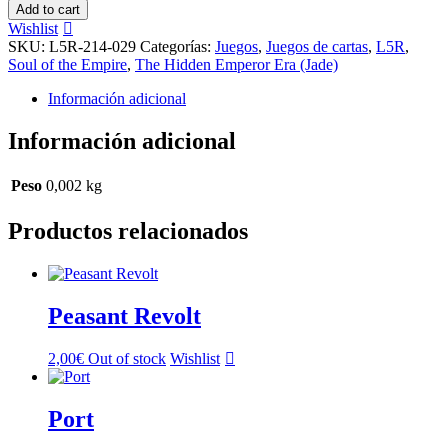
Mitsu
Add to cart
XP2
Wishlist
[Dragon]
SKU:
L5R-214-029
Categorías:
Juegos
,
Juegos de cartas
,
L5R
,
cantidad
Soul of the Empire
,
The Hidden Emperor Era (Jade)
Información adicional
Información adicional
Peso
0,002 kg
Productos relacionados
Peasant Revolt
2,00
€
Out of stock
Wishlist
Port