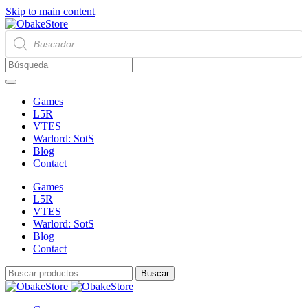
Skip to main content
Búsqueda
de
productos
Games
L5R
VTES
Warlord: SotS
Blog
Contact
Games
L5R
VTES
Warlord: SotS
Blog
Contact
Buscar
Buscar
por: