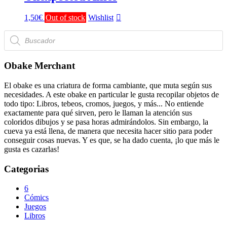
1,50
€
Out of stock
Wishlist
Búsqueda
de
productos
Obake Merchant
El obake es una criatura de forma cambiante, que muta según sus
necesidades. A este obake en particular le gusta recopilar objetos de
todo tipo: Libros, tebeos, cromos, juegos, y más... No entiende
exactamente para qué sirven, pero le llaman la atención sus
coloridos dibujos y se pasa horas admirándolos. Sin embargo, la
cueva ya está llena, de manera que necesita hacer sitio para poder
conseguir cosas nuevas. Y es que, se ha dado cuenta, ¡lo que más le
gusta es cazarlas!
Categorias
6
Cómics
Juegos
Libros