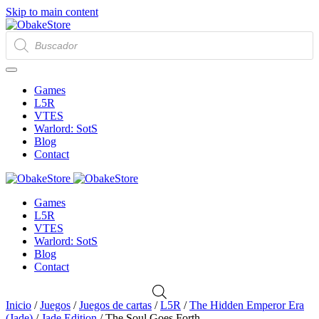
Skip to main content
Búsqueda
de
productos
Games
L5R
VTES
Warlord: SotS
Blog
Contact
Games
L5R
VTES
Warlord: SotS
Blog
Contact
Inicio
/
Juegos
/
Juegos de cartas
/
L5R
/
The Hidden Emperor Era
(Jade)
/
Jade Edition
/ The Soul Goes Forth