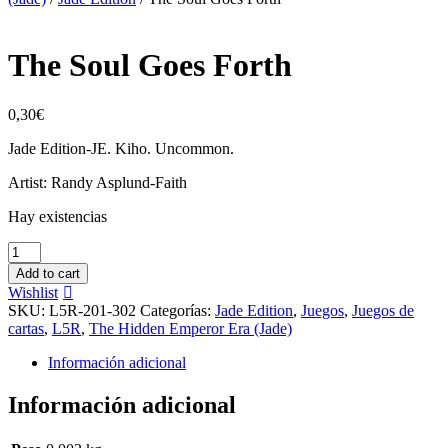
The Soul Goes Forth
0,30
€
Jade Edition-JE. Kiho. Uncommon.
Artist: Randy Asplund-Faith
Hay existencias
The
Soul
Add to cart
Goes
Wishlist
Forth
SKU:
L5R-201-302
Categorías:
Jade Edition
,
Juegos
,
Juegos de
cantidad
cartas
,
L5R
,
The Hidden Emperor Era (Jade)
Información adicional
Información adicional