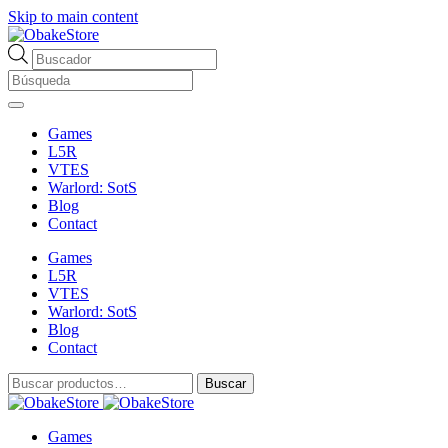
Skip to main content
Búsqueda
de
productos
Games
L5R
VTES
Warlord: SotS
Blog
Contact
Games
L5R
VTES
Warlord: SotS
Blog
Contact
Buscar
Buscar
por:
Games