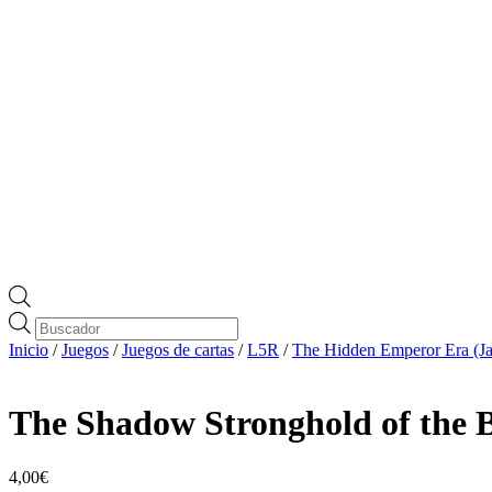
Búsqueda
de
Inicio
/
Juegos
/
Juegos de cartas
/
L5R
/
The Hidden Emperor Era (Ja
productos
The Shadow Stronghold of the 
4,00
€