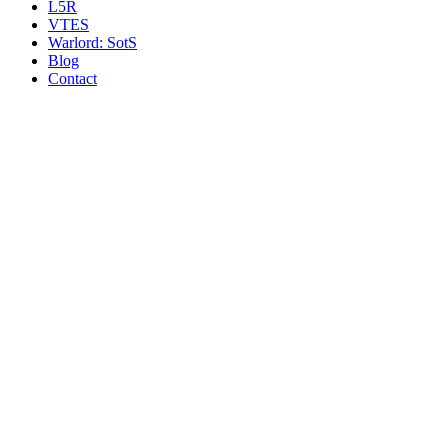
L5R
VTES
Warlord: SotS
Blog
Contact