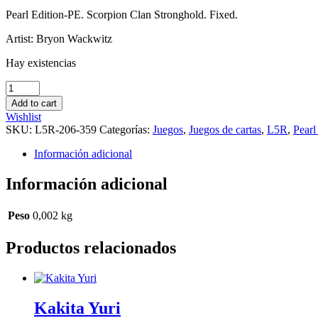
Pearl Edition-PE. Scorpion Clan Stronghold. Fixed.
Artist: Bryon Wackwitz
Hay existencias
The
Shadow
Add to cart
Stronghold
Wishlist
of
SKU:
L5R-206-359
Categorías:
Juegos
,
Juegos de cartas
,
L5R
,
Pearl
the
Bayushi
Información adicional
(with
Honor
Información adicional
wheel)
cantidad
Peso
0,002 kg
Productos relacionados
Kakita Yuri