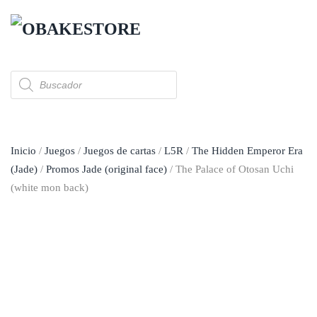
Skip to main content
Búsqueda
de
productos
Inicio
/
Juegos
/
Juegos de cartas
/
L5R
/
The Hidden Emperor Era
(Jade)
/
Promos Jade (original face)
/ The Palace of Otosan Uchi
(white mon back)