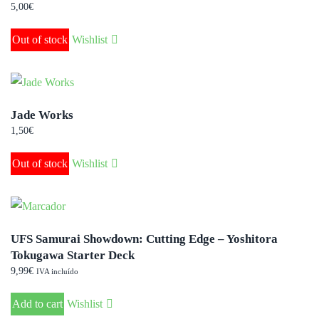
5,00
€
Out of stock
Wishlist
Jade Works
1,50
€
Out of stock
Wishlist
UFS Samurai Showdown: Cutting Edge – Yoshitora
Tokugawa Starter Deck
9,99
€
IVA incluído
Add to cart
Wishlist