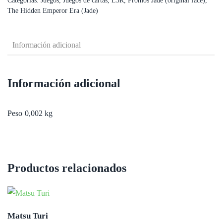
Categorías:
Juegos
,
Juegos de cartas
,
L5R
,
Promos Jade (original face)
,
Uchi
The Hidden Emperor Era (Jade)
(white
mon
Información adicional
back)
cantidad
Información adicional
Peso
0,002 kg
Productos relacionados
Matsu Turi