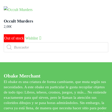
Occult Murders
2,00
€
Out of stock
Wishlist
Búsqueda
de
productos
Obake Merchant
El obake es una criatura de forma cambiante, que muta según sus
necesidades. A este obake en particular le gusta recopilar objetos
de todo tipo: Libros, tebeos, cromos, juegos, y más... No entiende
exactamente para qué sirven, pero le llaman la atención sus
coloridos dibujos y se pasa horas admirándolos. Sin embargo, la
cueva ya está llena, de manera que necesita hacer sitio para poder