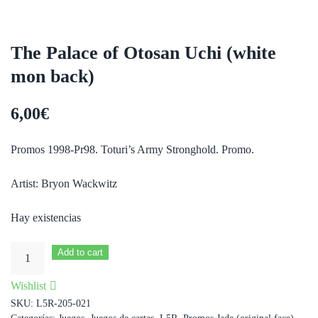
The Palace of Otosan Uchi (white
mon back)
6,00
€
Promos 1998-Pr98. Toturi’s Army Stronghold. Promo.
Artist: Bryon Wackwitz
Hay existencias
The
Add to cart
Palace
Wishlist
of
SKU:
L5R-205-021
Otosan