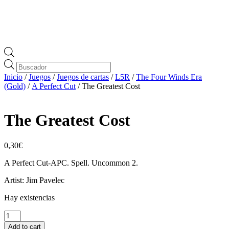
Búsqueda
de
Inicio
/
Juegos
/
Juegos de cartas
/
L5R
/
The Four Winds Era
productos
(Gold)
/
A Perfect Cut
/ The Greatest Cost
The Greatest Cost
0,30
€
A Perfect Cut-APC. Spell. Uncommon 2.
Artist: Jim Pavelec
Hay existencias
The
Greatest
Add to cart