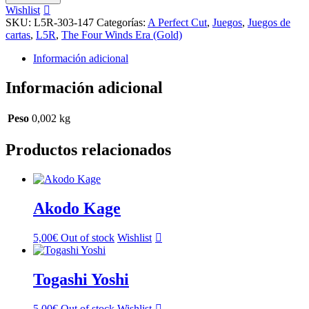
Cost
Wishlist
cantidad
SKU:
L5R-303-147
Categorías:
A Perfect Cut
,
Juegos
,
Juegos de
cartas
,
L5R
,
The Four Winds Era (Gold)
Información adicional
Información adicional
Peso
0,002 kg
Productos relacionados
Akodo Kage
5,00
€
Out of stock
Wishlist
Togashi Yoshi
5,00
€
Out of stock
Wishlist