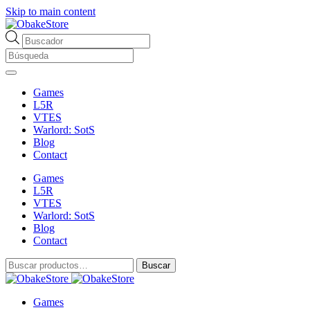
Skip to main content
Búsqueda
de
productos
Games
L5R
VTES
Warlord: SotS
Blog
Contact
Games
L5R
VTES
Warlord: SotS
Blog
Contact
Buscar
Buscar
por:
Games