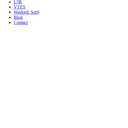
L5R
VTES
Warlord: SotS
Blog
Contact