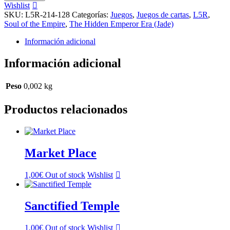
Returns
Wishlist
cantidad
SKU:
L5R-214-128
Categorías:
Juegos
,
Juegos de cartas
,
L5R
,
Soul of the Empire
,
The Hidden Emperor Era (Jade)
Información adicional
Información adicional
Peso
0,002 kg
Productos relacionados
Market Place
1,00
€
Out of stock
Wishlist
Sanctified Temple
1,00
€
Out of stock
Wishlist