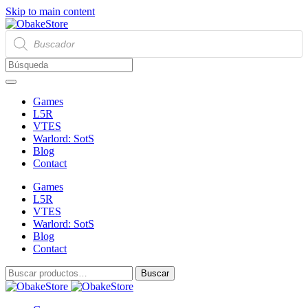
Skip to main content
Búsqueda
de
productos
Games
L5R
VTES
Warlord: SotS
Blog
Contact
Games
L5R
VTES
Warlord: SotS
Blog
Contact
Buscar
Buscar
por: