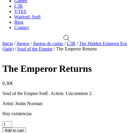
Games
L5R
VTES
Warlord: SotS
Blog
Contact
Inicio
/
Juegos
/
Juegos de cartas
/
L5R
/
The Hidden Emperor Era
(Jade)
/
Soul of the Empire
/ The Emperor Returns
The Emperor Returns
0,30
€
Soul of the Empire-SotE. Action. Uncommon 2.
Artist: Justin Norman
Hay existencias
The
Emperor
Add to cart