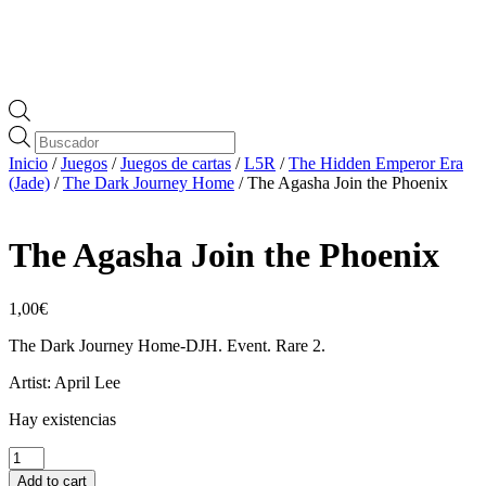
Búsqueda
de
Inicio
/
Juegos
/
Juegos de cartas
/
L5R
/
The Hidden Emperor Era
productos
(Jade)
/
The Dark Journey Home
/ The Agasha Join the Phoenix
The Agasha Join the Phoenix
1,00
€
The Dark Journey Home-DJH. Event. Rare 2.
Artist: April Lee
Hay existencias
The
Agasha
Add to cart