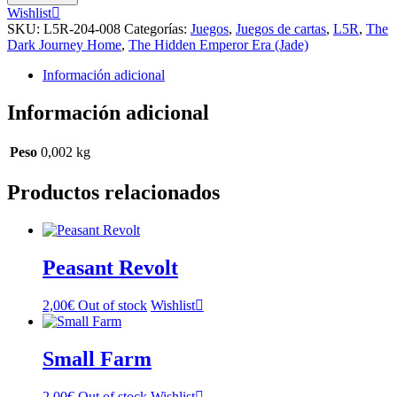
Join
Wishlist
the
SKU:
L5R-204-008
Categorías:
Juegos
,
Juegos de cartas
,
L5R
,
The
Phoenix
Dark Journey Home
,
The Hidden Emperor Era (Jade)
cantidad
Información adicional
Información adicional
Peso
0,002 kg
Productos relacionados
Peasant Revolt
2,00
€
Out of stock
Wishlist
Small Farm
2,00
€
Out of stock
Wishlist