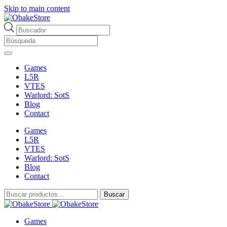
Skip to main content
Búsqueda
de
productos
Games
L5R
VTES
Warlord: SotS
Blog
Contact
Games
L5R
VTES
Warlord: SotS
Blog
Contact
Buscar
Buscar
por:
Games