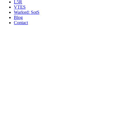
L5R
VTES
Warlord: SotS
Blog
Contact