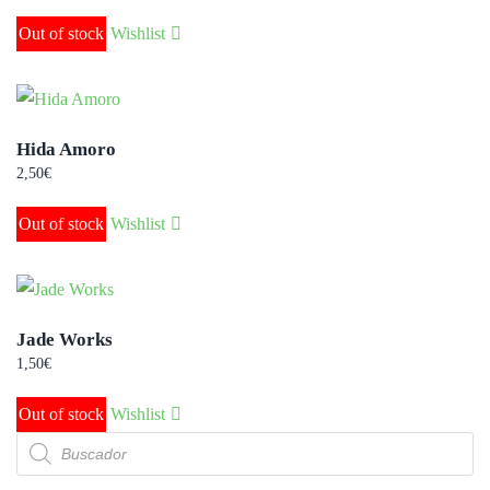
Out of stock
Wishlist
Hida Amoro
2,50
€
Out of stock
Wishlist
Jade Works
1,50
€
Out of stock
Wishlist
Búsqueda
de
productos