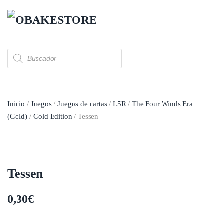
Skip to main content
Búsqueda
de
productos
Inicio
/
Juegos
/
Juegos de cartas
/
L5R
/
The Four Winds Era
(Gold)
/
Gold Edition
/ Tessen
Tessen
0,30
€