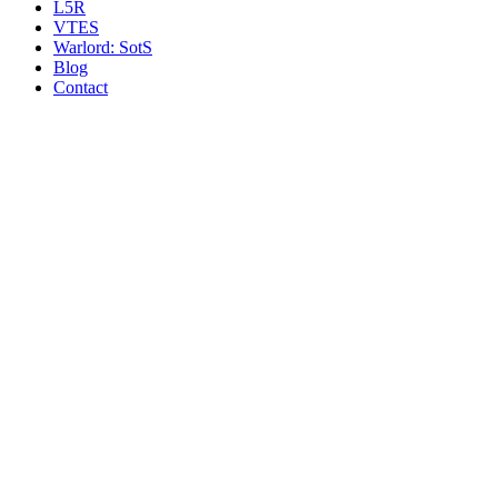
L5R
VTES
Warlord: SotS
Blog
Contact