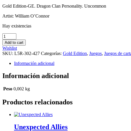
Gold Edition-GE. Dragon Clan Personality. Uncommon
Artist: William O’Connor
Hay existencias
Tamori
Shaitung
Add to cart
cantidad
Wishlist
SKU:
L5R-302-427
Categorías:
Gold Edition
,
Juegos
,
Juegos de cart
Información adicional
Información adicional
Peso
0,002 kg
Productos relacionados
Unexpected Allies