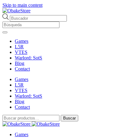
Skip to main content
Búsqueda
de
productos
Games
L5R
VTES
Warlord: SotS
Blog
Contact
Games
L5R
VTES
Warlord: SotS
Blog
Contact
Buscar
Buscar
por:
Games