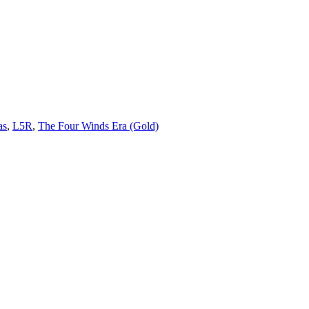
as
,
L5R
,
The Four Winds Era (Gold)