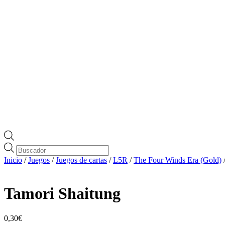
Búsqueda
de
Inicio
/
Juegos
/
Juegos de cartas
/
L5R
/
The Four Winds Era (Gold)
productos
Tamori Shaitung
0,30
€