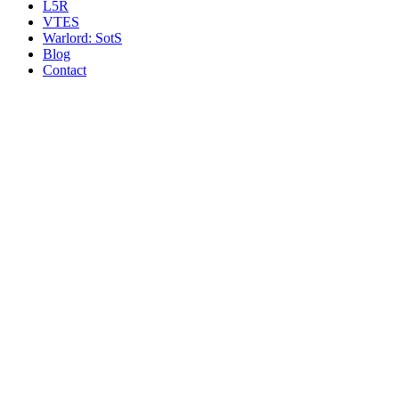
L5R
VTES
Warlord: SotS
Blog
Contact