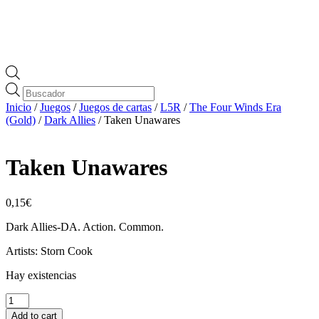
Búsqueda
de
Inicio
/
Juegos
/
Juegos de cartas
/
L5R
/
The Four Winds Era
productos
(Gold)
/
Dark Allies
/ Taken Unawares
Taken Unawares
0,15
€
Dark Allies-DA. Action. Common.
Artists: Storn Cook
Hay existencias
Taken
Unawares
Add to cart