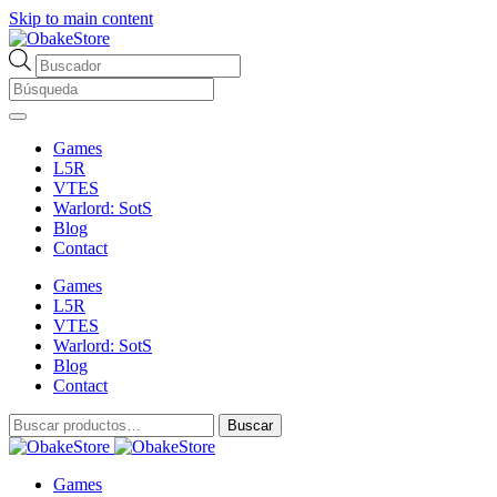
Skip to main content
Búsqueda
de
productos
Games
L5R
VTES
Warlord: SotS
Blog
Contact
Games
L5R
VTES
Warlord: SotS
Blog
Contact
Buscar
Buscar
por:
Games