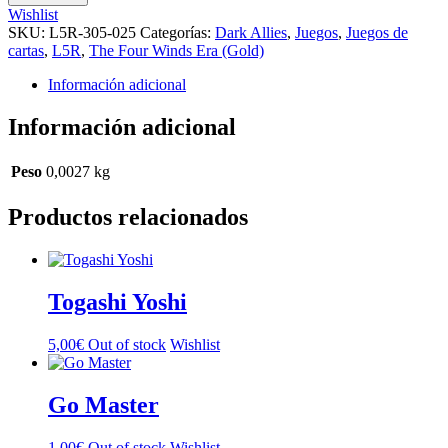
cantidad
Wishlist
SKU:
L5R-305-025
Categorías:
Dark Allies
,
Juegos
,
Juegos de
cartas
,
L5R
,
The Four Winds Era (Gold)
Información adicional
Información adicional
Peso
0,0027 kg
Productos relacionados
Togashi Yoshi
5,00
€
Out of stock
Wishlist
Go Master
1,00
€
Out of stock
Wishlist