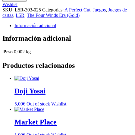
cantidad
Wishlist
SKU:
L5R-303-025
Categorías:
A Perfect Cut
,
Juegos
,
Juegos de
cartas
,
L5R
,
The Four Winds Era (Gold)
Información adicional
Información adicional
Peso
0,002 kg
Productos relacionados
Doji Yosai
5,00
€
Out of stock
Wishlist
Market Place
1,00
€
Out of stock
Wishlist