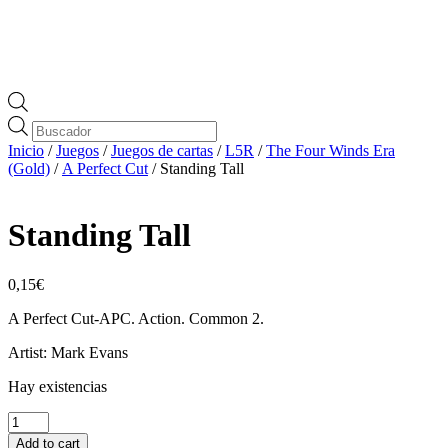
Búsqueda
de
Inicio
/
Juegos
/
Juegos de cartas
/
L5R
/
The Four Winds Era
productos
(Gold)
/
A Perfect Cut
/ Standing Tall
Standing Tall
0,15
€
A Perfect Cut-APC. Action. Common 2.
Artist: Mark Evans
Hay existencias
Standing
Tall
Add to cart