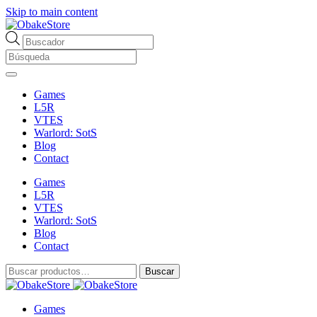
Skip to main content
Búsqueda
de
productos
Games
L5R
VTES
Warlord: SotS
Blog
Contact
Games
L5R
VTES
Warlord: SotS
Blog
Contact
Buscar
Buscar
por:
Games