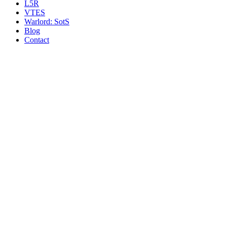
L5R
VTES
Warlord: SotS
Blog
Contact