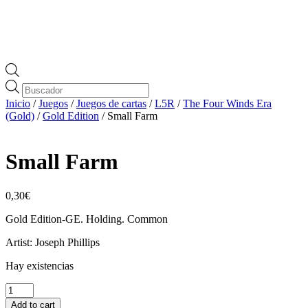
Búsqueda
de
Inicio
/
Juegos
/
Juegos de cartas
/
L5R
/
The Four Winds Era
productos
(Gold)
/
Gold Edition
/ Small Farm
Small Farm
0,30
€
Gold Edition-GE. Holding. Common
Artist: Joseph Phillips
Hay existencias
Small
Farm
Add to cart