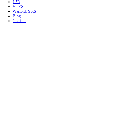
L5R
VTES
Warlord: SotS
Blog
Contact