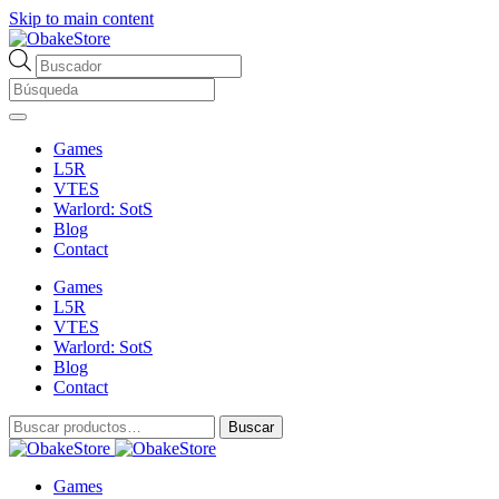
Skip to main content
Búsqueda
de
productos
Games
L5R
VTES
Warlord: SotS
Blog
Contact
Games
L5R
VTES
Warlord: SotS
Blog
Contact
Buscar
Buscar
por:
Games