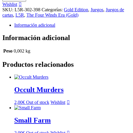
cantidad
Wishlist
SKU:
L5R-302-398
Categorías:
Gold Edition
,
Juegos
,
Juegos de
cartas
,
L5R
,
The Four Winds Era (Gold)
Información adicional
Información adicional
Peso
0,002 kg
Productos relacionados
Occult Murders
2,00
€
Out of stock
Wishlist
Small Farm
2,00
€
Out of stock
Wishlist