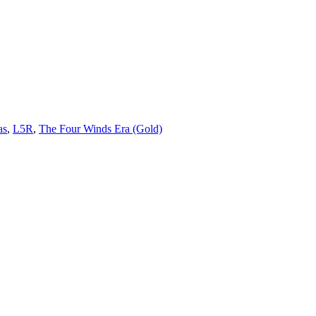
as
,
L5R
,
The Four Winds Era (Gold)