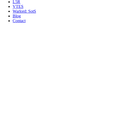
L5R
VTES
Warlord: SotS
Blog
Contact