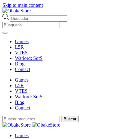
Skip to main content
Búsqueda
de
productos
Games
L5R
VTES
Warlord: SotS
Blog
Contact
Games
L5R
VTES
Warlord: SotS
Blog
Contact
Buscar
Buscar
por:
Games