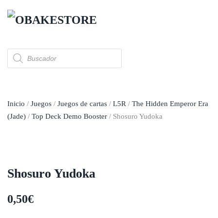
Skip to main content
Búsqueda
de
productos
Inicio
/
Juegos
/
Juegos de cartas
/
L5R
/
The Hidden Emperor Era
(Jade)
/
Top Deck Demo Booster
/ Shosuro Yudoka
Shosuro Yudoka
0,50
€