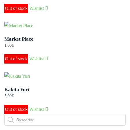
Out of stock
Wishlist
Market Place
1,00
€
Out of stock
Wishlist
Kakita Yuri
5,00
€
Out of stock
Wishlist
Búsqueda
de
productos