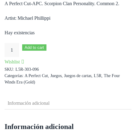
A Perfect Cut-APC. Scorpion Clan Personality. Common 2.
Artist: Michael Phillippi
Hay existencias
Shosuro
Add to cart
Yasuko
Wishlist
cantidad
SKU:
L5R-303-096
Categorías:
A Perfect Cut
,
Juegos
,
Juegos de cartas
,
L5R
,
The Four
Winds Era (Gold)
Información adicional
Información adicional