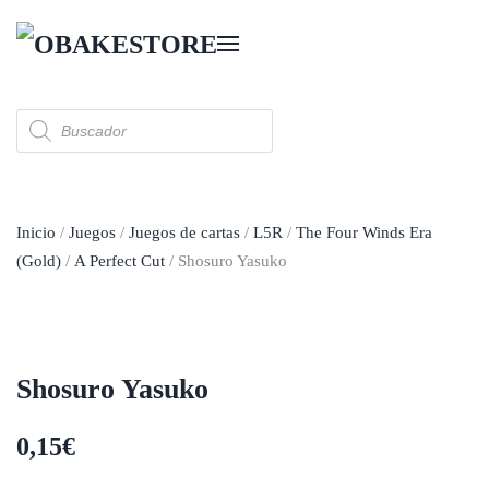
Skip to main content
Búsqueda
de
productos
Inicio
/
Juegos
/
Juegos de cartas
/
L5R
/
The Four Winds Era
(Gold)
/
A Perfect Cut
/ Shosuro Yasuko
Shosuro Yasuko
0,15
€