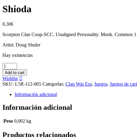
Shioda
0,30
€
Scorpion Clan Coup-SCC. Unaligned Personality. Monk. Common 1
Artist: Doug Shuler
Hay existencias
Shioda
cantidad
Add to cart
Wishlist
SKU:
L5R-112-065
Categorías:
Clan War Era
,
Juegos
,
Juegos de car
Información adicional
Información adicional
Peso
0,002 kg
Productos relacionados