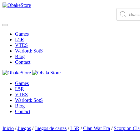
Skip to main content
Búsqueda
de
productos
Games
L5R
VTES
Warlord: SotS
Blog
Contact
Games
L5R
VTES
Warlord: SotS
Blog
Contact
Inicio
/
Juegos
/
Juegos de cartas
/
L5R
/
Clan War Era
/
Scorpion Cl