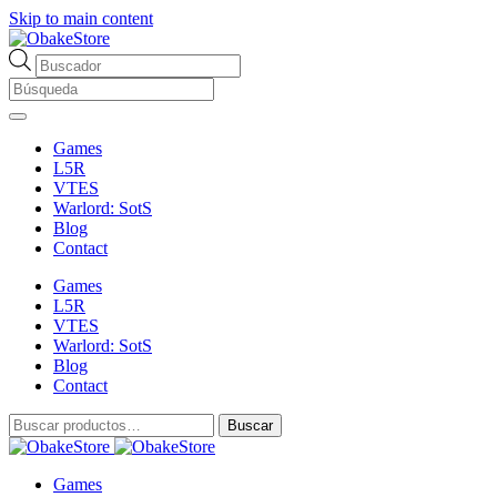
Skip to main content
Búsqueda
de
productos
Games
L5R
VTES
Warlord: SotS
Blog
Contact
Games
L5R
VTES
Warlord: SotS
Blog
Contact
Buscar
Buscar
por:
Games