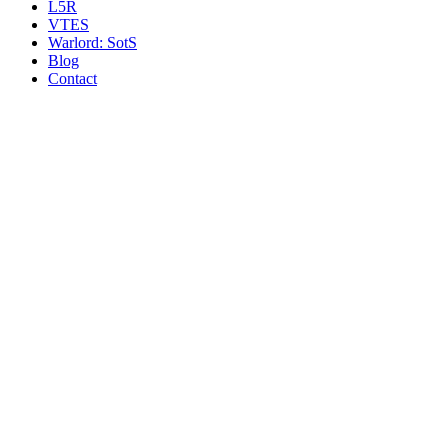
L5R
VTES
Warlord: SotS
Blog
Contact