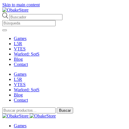
Skip to main content
Búsqueda
de
productos
Games
L5R
VTES
Warlord: SotS
Blog
Contact
Games
L5R
VTES
Warlord: SotS
Blog
Contact
Buscar
Buscar
por:
Games