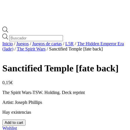
Búsqueda
de
Inicio
/
Juegos
/
Juegos de cartas
/
L5R
/
The Hidden Emperor Era
productos
(Jade)
/
The Spirit Wars
/ Sanctified Temple [fate back]
Sanctified Temple [fate back]
0,15
€
The Spirit Wars-TSW. Holding. Deck reprint
Artist: Joseph Phillips
Hay existencias
Sanctified
Add to cart
Temple
Wishlist