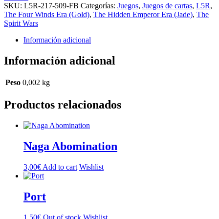
[fate
SKU:
L5R-217-509-FB
Categorías:
Juegos
,
Juegos de cartas
,
L5R
,
back]
The Four Winds Era (Gold)
,
The Hidden Emperor Era (Jade)
,
The
cantidad
Spirit Wars
Información adicional
Información adicional
Peso
0,002 kg
Productos relacionados
Naga Abomination
3,00
€
Add to cart
Wishlist
Port
1,50
€
Out of stock
Wishlist