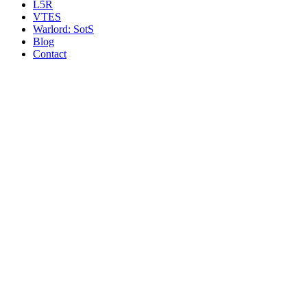
L5R
VTES
Warlord: SotS
Blog
Contact