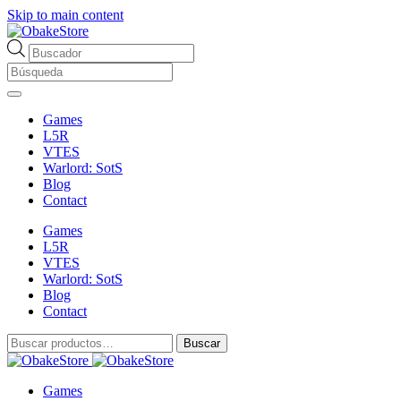
Skip to main content
Búsqueda
de
productos
Games
L5R
VTES
Warlord: SotS
Blog
Contact
Games
L5R
VTES
Warlord: SotS
Blog
Contact
Buscar
Buscar
por:
Games