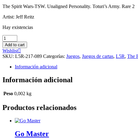
The Spirit Wars-TSW. Unaligned Personality. Toturi’s Army. Rare 2
Artist: Jeff Reitz
Hay existencias
Saigorei
XP
Add to cart
cantidad
Wishlist
SKU:
L5R-217-089
Categorías:
Juegos
,
Juegos de cartas
,
L5R
,
The F
Información adicional
Información adicional
Peso
0,002 kg
Productos relacionados
Go Master