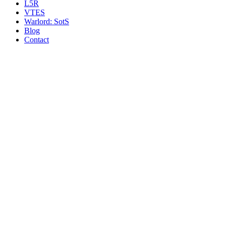
L5R
VTES
Warlord: SotS
Blog
Contact