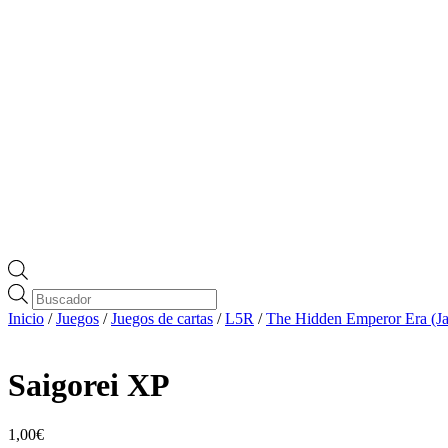
Búsqueda
de
Inicio
/
Juegos
/
Juegos de cartas
/
L5R
/
The Hidden Emperor Era (Ja
productos
Saigorei XP
1,00
€