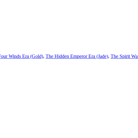
our Winds Era (Gold)
,
The Hidden Emperor Era (Jade)
,
The Spirit Wa