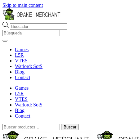
Skip to main content
Búsqueda
de
productos
Games
L5R
VTES
Warlord: SotS
Blog
Contact
Games
L5R
VTES
Warlord: SotS
Blog
Contact
Buscar
Buscar
por: