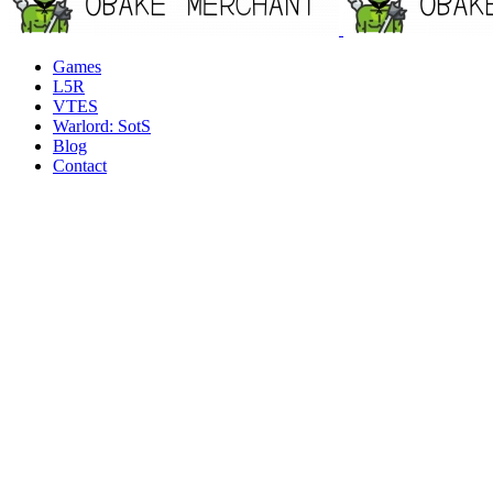
Games
L5R
VTES
Warlord: SotS
Blog
Contact