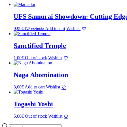
UFS Samurai Showdown: Cutting Edge 
9,99
€
Add to cart
Wishlist
IVA incluído
Sanctified Temple
1,00
€
Out of stock
Wishlist
Naga Abomination
3,00
€
Add to cart
Wishlist
Togashi Yoshi
5,00
€
Out of stock
Wishlist
Búsqueda