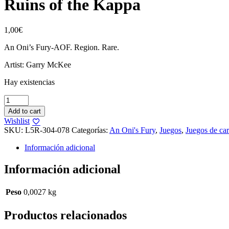
Ruins of the Kappa
1,00
€
An Oni’s Fury-AOF. Region. Rare.
Artist: Garry McKee
Hay existencias
Ruins
of
Add to cart
the
Wishlist
Kappa
SKU:
L5R-304-078
Categorías:
An Oni's Fury
,
Juegos
,
Juegos de car
cantidad
Información adicional
Información adicional
Peso
0,0027 kg
Productos relacionados