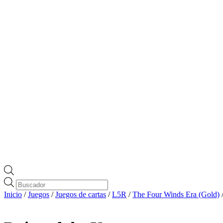
Búsqueda
de
Inicio
/
Juegos
/
Juegos de cartas
/
L5R
/
The Four Winds Era (Gold)
productos