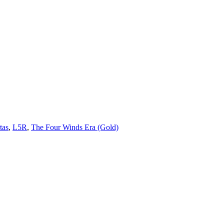
tas
,
L5R
,
The Four Winds Era (Gold)