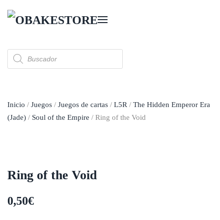
Skip to main content
Búsqueda
de
productos
Inicio
/
Juegos
/
Juegos de cartas
/
L5R
/
The Hidden Emperor Era
(Jade)
/
Soul of the Empire
/ Ring of the Void
Ring of the Void
0,50
€