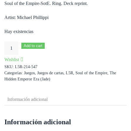
Soul of the Empire-SotE. Ring. Deck reprint.
Artist: Michael Phillippi
Hay existencias
Ring
Add to cart
of
Wishlist
the
SKU:
L5R-214-547
Void
Categorías:
Juegos
,
Juegos de cartas
,
L5R
,
Soul of the Empire
,
The
cantidad
Hidden Emperor Era (Jade)
Información adicional
Información adicional