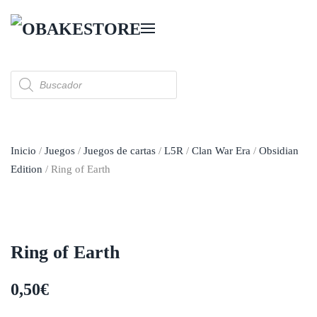
Skip to main content
Búsqueda
de
productos
Inicio
/
Juegos
/
Juegos de cartas
/
L5R
/
Clan War Era
/
Obsidian
Edition
/ Ring of Earth
Ring of Earth
0,50
€