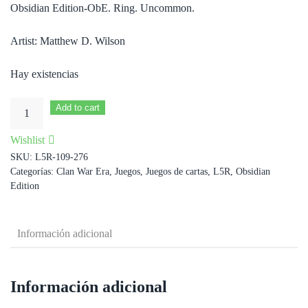
Obsidian Edition-ObE. Ring. Uncommon.
Artist: Matthew D. Wilson
Hay existencias
Ring
Add to cart
of
Wishlist
Earth
SKU:
L5R-109-276
cantidad
Categorías:
Clan War Era
,
Juegos
,
Juegos de cartas
,
L5R
,
Obsidian
Edition
Información adicional
Información adicional