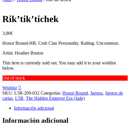
Rik’tik’tichek
3,00
€
Honor Bound-HB. Crab Clan Personality. Ratling. Uncommon.
Artist: Heather Bruton
This item is currently sold out. You may add it to your wishlist
below.
Out of stock
Wishlist
SKU:
L5R-209-032
Categorías:
Honor Bound
,
Juegos
,
Juegos de
cartas
,
L5R
,
The Hidden Emperor Era (Jade)
Información adicional
Información adicional