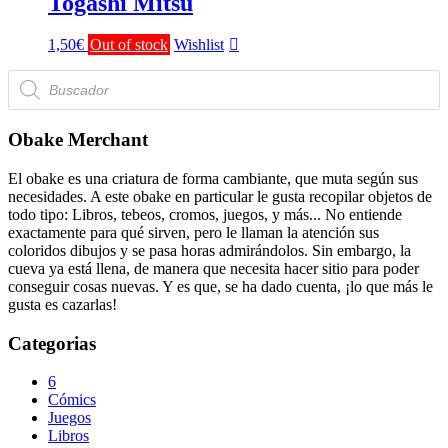
Togashi Mitsu
1,50
€
Out of stock
Wishlist
Búsqueda
de
productos
Obake Merchant
El obake es una criatura de forma cambiante, que muta según sus
necesidades. A este obake en particular le gusta recopilar objetos de
todo tipo: Libros, tebeos, cromos, juegos, y más... No entiende
exactamente para qué sirven, pero le llaman la atención sus
coloridos dibujos y se pasa horas admirándolos. Sin embargo, la
cueva ya está llena, de manera que necesita hacer sitio para poder
conseguir cosas nuevas. Y es que, se ha dado cuenta, ¡lo que más le
gusta es cazarlas!
Categorias
6
Cómics
Juegos
Libros