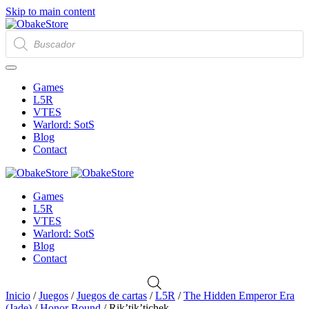
Skip to main content
Búsqueda
de
productos
Games
L5R
VTES
Warlord: SotS
Blog
Contact
Games
L5R
VTES
Warlord: SotS
Blog
Contact
Inicio
/
Juegos
/
Juegos de cartas
/
L5R
/
The Hidden Emperor Era
(Jade)
/
Honor Bound
/ Rik’tik’tichek