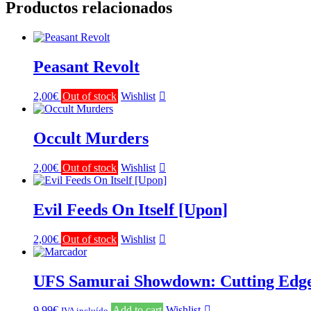
Productos relacionados
Peasant Revolt
2,00
€
Out of stock
Wishlist
Occult Murders
2,00
€
Out of stock
Wishlist
Evil Feeds On Itself [Upon]
2,00
€
Out of stock
Wishlist
UFS Samurai Showdown: Cutting Edge 
9,99
€
Add to cart
Wishlist
IVA incluído