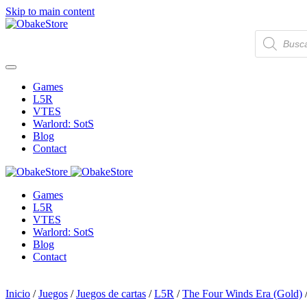
Skip to main content
Búsqueda
de
productos
Games
L5R
VTES
Warlord: SotS
Blog
Contact
Games
L5R
VTES
Warlord: SotS
Blog
Contact
Inicio
/
Juegos
/
Juegos de cartas
/
L5R
/
The Four Winds Era (Gold)