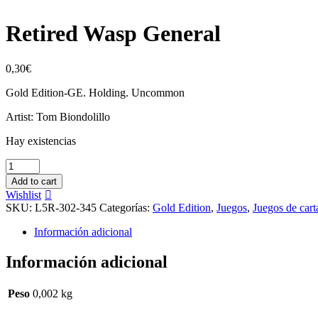
Retired Wasp General
0,30
€
Gold Edition-GE. Holding. Uncommon
Artist: Tom Biondolillo
Hay existencias
Retired
Wasp
Add to cart
General
Wishlist
cantidad
SKU:
L5R-302-345
Categorías:
Gold Edition
,
Juegos
,
Juegos de cart
Información adicional
Información adicional
Peso
0,002 kg