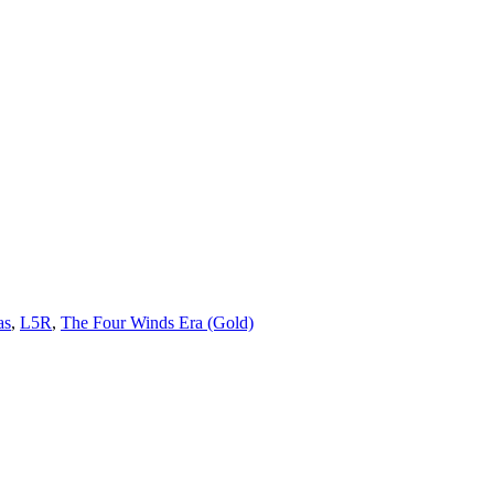
as
,
L5R
,
The Four Winds Era (Gold)