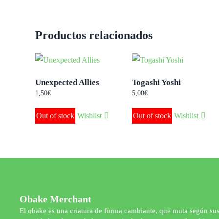
Productos relacionados
Unexpected Allies
Togashi Yoshi
1,50
€
5,00
€
Out of stock
Wishlist
Out of stock
Wishlist
Obake Merchant
El obake es una criatura de forma cambiante, que muta según su