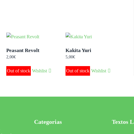
Peasant Revolt
Kakita Yuri
2,00
€
5,00
€
Out of stock
Wishlist
Out of stock
Wishlist
Categorias
Textos L
s