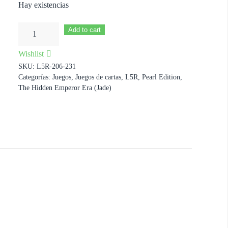
Hay existencias
Refugees
Add to cart
cantidad
Wishlist
SKU:
L5R-206-231
Categorías:
Juegos
,
Juegos de cartas
,
L5R
,
Pearl Edition
,
The Hidden Emperor Era (Jade)