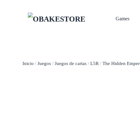
Skip to main content
Games
Inicio
/
Juegos
/
Juegos de cartas
/
L5R
/
The Hidden Empero