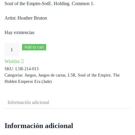
Soul of the Empire-SotE. Holding. Common 1.
Artist: Heather Bruton
Hay existencias
Political
Add to cart
Favors
Wishlist
cantidad
SKU:
L5R-214-013
Categorías:
Juegos
,
Juegos de cartas
,
L5R
,
Soul of the Empire
,
The
Hidden Emperor Era (Jade)
Información adicional
Información adicional