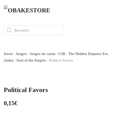
Skip to main content
Búsqueda
de
productos
Inicio
/
Juegos
/
Juegos de cartas
/
L5R
/
The Hidden Emperor Era
(Jade)
/
Soul of the Empire
/ Political Favors
Political Favors
0,15
€