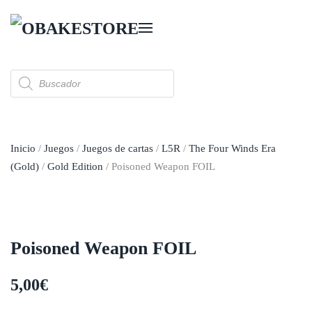
Skip to main content
Búsqueda
de
productos
Inicio
/
Juegos
/
Juegos de cartas
/
L5R
/
The Four Winds Era
(Gold)
/
Gold Edition
/ Poisoned Weapon FOIL
Poisoned Weapon FOIL
5,00
€