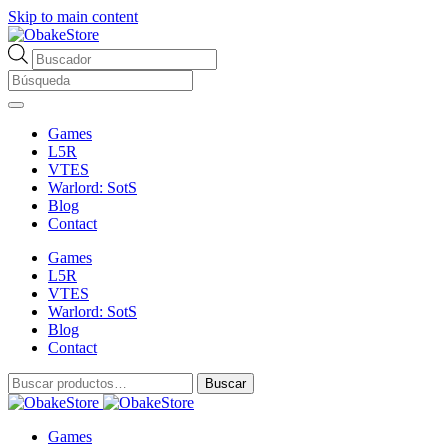
Skip to main content
Búsqueda
de
productos
Games
L5R
VTES
Warlord: SotS
Blog
Contact
Games
L5R
VTES
Warlord: SotS
Blog
Contact
Buscar
Buscar
por:
Games