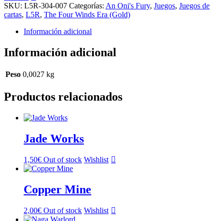
cantidad
SKU:
L5R-304-007
Categorías:
An Oni's Fury
,
Juegos
,
Juegos de
cartas
,
L5R
,
The Four Winds Era (Gold)
Información adicional
Información adicional
Peso
0,0027 kg
Productos relacionados
Jade Works
1,50
€
Out of stock
Wishlist
Copper Mine
2,00
€
Out of stock
Wishlist