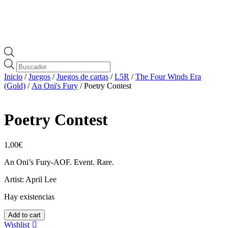
Búsqueda
de
Inicio
/
Juegos
/
Juegos de cartas
/
L5R
/
The Four Winds Era
productos
(Gold)
/
An Oni's Fury
/ Poetry Contest
Poetry Contest
1,00
€
An Oni’s Fury-AOF. Event. Rare.
Artist: April Lee
Hay existencias
Poetry
Add to cart
Contest
Wishlist