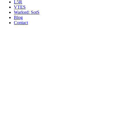
L5R
VTES
Warlord: SotS
Blog
Contact