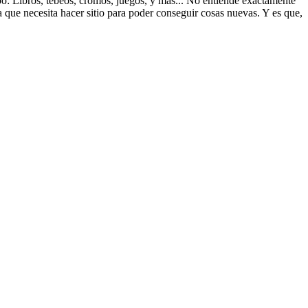
ipo: Libros, tebeos, cromos, juegos, y más... No entiende exactamente
a que necesita hacer sitio para poder conseguir cosas nuevas. Y es que,