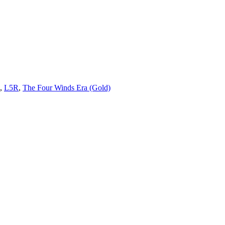
,
L5R
,
The Four Winds Era (Gold)