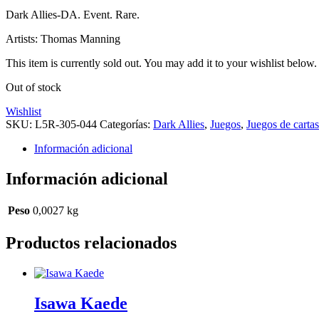
Dark Allies-DA. Event. Rare.
Artists: Thomas Manning
This item is currently sold out. You may add it to your wishlist below.
Out of stock
Wishlist
SKU:
L5R-305-044
Categorías:
Dark Allies
,
Juegos
,
Juegos de cartas
Información adicional
Información adicional
Peso
0,0027 kg
Productos relacionados
Isawa Kaede