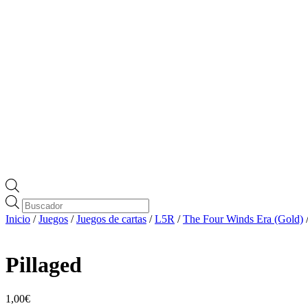
Búsqueda
de
Inicio
/
Juegos
/
Juegos de cartas
/
L5R
/
The Four Winds Era (Gold)
productos
Pillaged
1,00
€