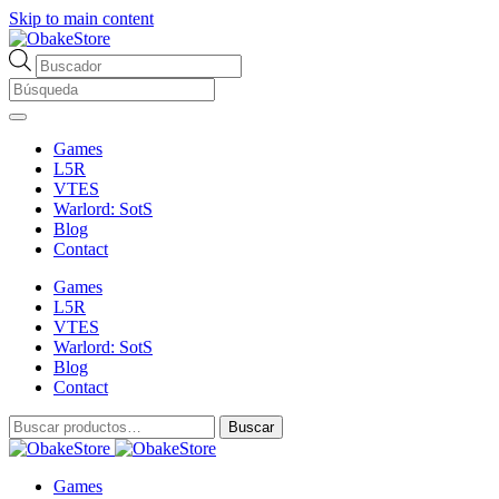
Skip to main content
Búsqueda
de
productos
Games
L5R
VTES
Warlord: SotS
Blog
Contact
Games
L5R
VTES
Warlord: SotS
Blog
Contact
Buscar
Buscar
por:
Games