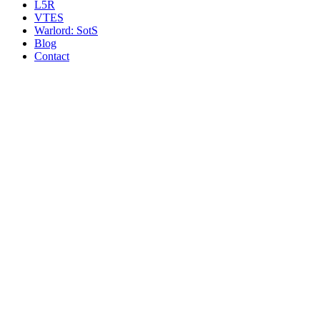
L5R
VTES
Warlord: SotS
Blog
Contact