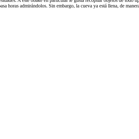
idades. A este obake en particular le gusta recopilar objetos de todo t
 pasa horas admirándolos. Sin embargo, la cueva ya está llena, de maner