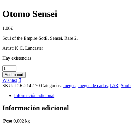
Otomo Sensei
1,00
€
Soul of the Empire-SotE. Sensei. Rare 2.
Artist: K.C. Lancaster
Hay existencias
Otomo
Sensei
Add to cart
cantidad
Wishlist
SKU:
L5R-214-170
Categorías:
Juegos
,
Juegos de cartas
,
L5R
,
Soul 
Información adicional
Información adicional
Peso
0,002 kg