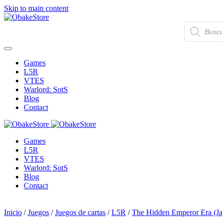
Skip to main content
Búsqueda
de
productos
Games
L5R
VTES
Warlord: SotS
Blog
Contact
Games
L5R
VTES
Warlord: SotS
Blog
Contact
Inicio
/
Juegos
/
Juegos de cartas
/
L5R
/
The Hidden Emperor Era (Ja