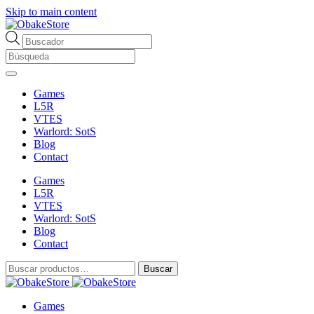
Skip to main content
Búsqueda
de
productos
Games
L5R
VTES
Warlord: SotS
Blog
Contact
Games
L5R
VTES
Warlord: SotS
Blog
Contact
Buscar
Buscar
por:
Games