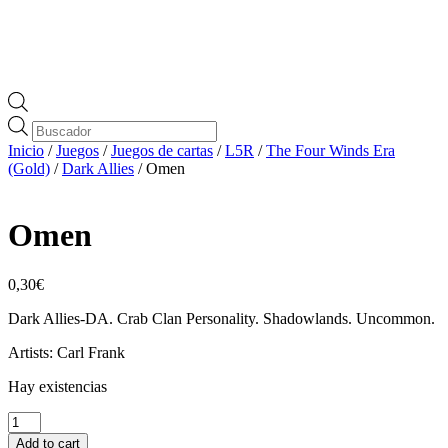
Búsqueda
de
Inicio
/
Juegos
/
Juegos de cartas
/
L5R
/
The Four Winds Era
productos
(Gold)
/
Dark Allies
/ Omen
Omen
0,30
€
Dark Allies-DA. Crab Clan Personality. Shadowlands. Uncommon.
Artists: Carl Frank
Hay existencias
Omen
cantidad
Add to cart