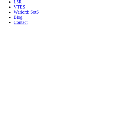
L5R
VTES
Warlord: SotS
Blog
Contact