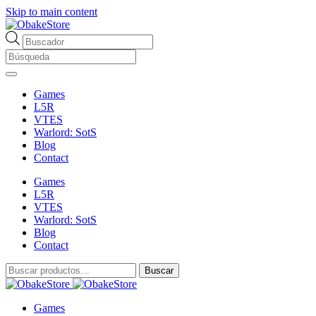
Skip to main content
Búsqueda
de
productos
Games
L5R
VTES
Warlord: SotS
Blog
Contact
Games
L5R
VTES
Warlord: SotS
Blog
Contact
Buscar
Buscar
por:
Games