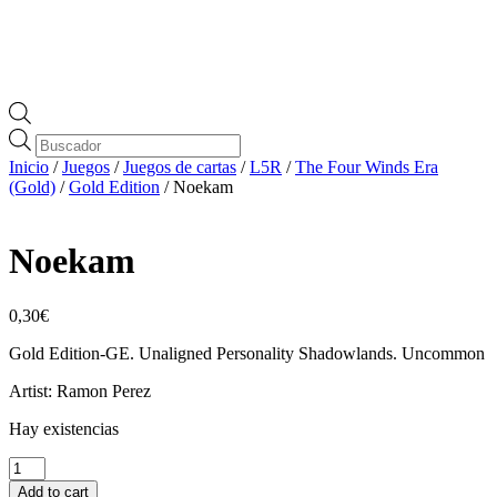
Búsqueda
de
Inicio
/
Juegos
/
Juegos de cartas
/
L5R
/
The Four Winds Era
productos
(Gold)
/
Gold Edition
/ Noekam
Noekam
0,30
€
Gold Edition-GE. Unaligned Personality Shadowlands. Uncommon
Artist: Ramon Perez
Hay existencias
Noekam
cantidad
Add to cart