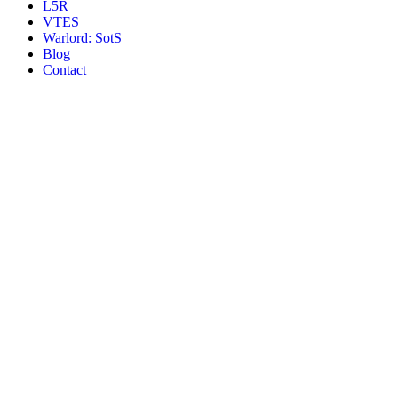
L5R
VTES
Warlord: SotS
Blog
Contact