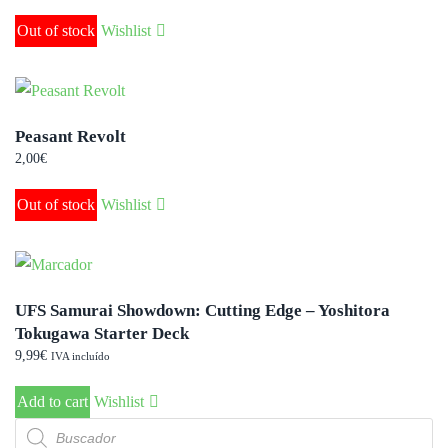
Out of stock
Wishlist
Peasant Revolt
2,00
€
Out of stock
Wishlist
UFS Samurai Showdown: Cutting Edge – Yoshitora
Tokugawa Starter Deck
9,99
€
IVA incluído
Add to cart
Wishlist
Búsqueda
de