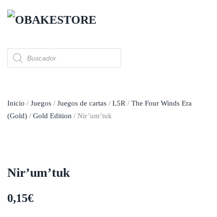
Skip to main content
Búsqueda
de
productos
Inicio
/
Juegos
/
Juegos de cartas
/
L5R
/
The Four Winds Era
(Gold)
/
Gold Edition
/ Nir’um’tuk
Nir’um’tuk
0,15
€