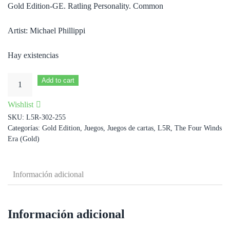
Gold Edition-GE. Ratling Personality. Common
Artist: Michael Phillippi
Hay existencias
Nir'um'tuk
Add to cart
cantidad
Wishlist
SKU:
L5R-302-255
Categorías:
Gold Edition
,
Juegos
,
Juegos de cartas
,
L5R
,
The Four Winds
Era (Gold)
Información adicional
Información adicional