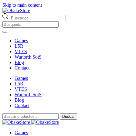
Skip to main content
Búsqueda
de
productos
Games
L5R
VTES
Warlord: SotS
Blog
Contact
Games
L5R
VTES
Warlord: SotS
Blog
Contact
Buscar
Buscar
por:
Games