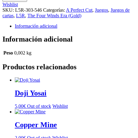
Wishlist
SKU:
L5R-303-546
Categorías:
A Perfect Cut
,
Juegos
,
Juegos de
cartas
,
L5R
,
The Four Winds Era (Gold)
Información adicional
Información adicional
Peso
0,002 kg
Productos relacionados
Doji Yosai
5,00
€
Out of stock
Wishlist
Copper Mine
2,00
€
Out of stock
Wishlist