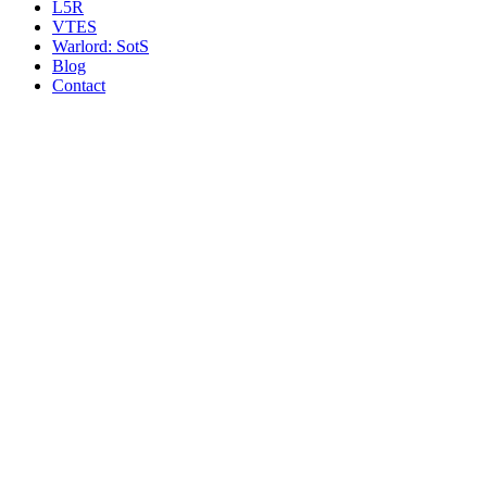
L5R
VTES
Warlord: SotS
Blog
Contact