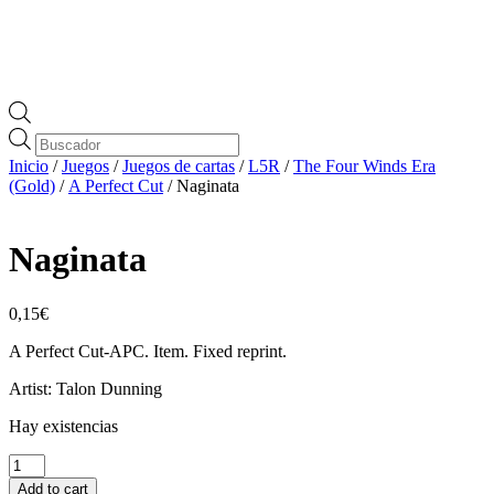
Búsqueda
de
Inicio
/
Juegos
/
Juegos de cartas
/
L5R
/
The Four Winds Era
productos
(Gold)
/
A Perfect Cut
/ Naginata
Naginata
0,15
€
A Perfect Cut-APC. Item. Fixed reprint.
Artist: Talon Dunning
Hay existencias
Naginata
cantidad
Add to cart