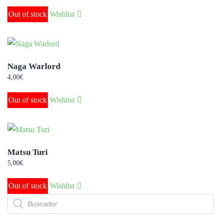
Out of stock
Wishlist
Naga Warlord
4,00
€
Out of stock
Wishlist
Matsu Turi
5,00
€
Out of stock
Wishlist
Búsqueda
de
productos