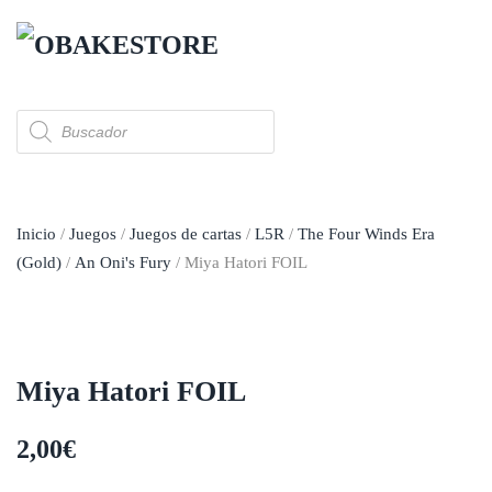
Skip to main content
Búsqueda
de
productos
Inicio
/
Juegos
/
Juegos de cartas
/
L5R
/
The Four Winds Era
(Gold)
/
An Oni's Fury
/ Miya Hatori FOIL
Miya Hatori FOIL
2,00
€