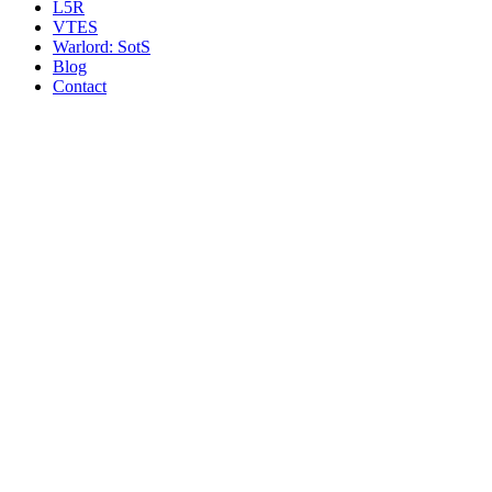
L5R
VTES
Warlord: SotS
Blog
Contact