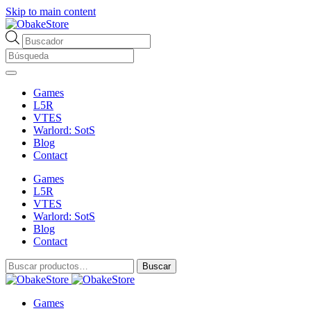
Skip to main content
Búsqueda
de
productos
Games
L5R
VTES
Warlord: SotS
Blog
Contact
Games
L5R
VTES
Warlord: SotS
Blog
Contact
Buscar
Buscar
por:
Games