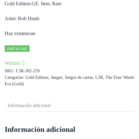
Gold Edition-GE. Item. Rare
Artist: Rob Hinds
Hay existencias
Mantle
Add to cart
of
Wishlist
the
SKU:
L5R-302-259
Jade
Categorías:
Gold Edition
,
Juegos
,
Juegos de cartas
,
L5R
,
The Four Winds
Champion
Era (Gold)
cantidad
Información adicional
Información adicional