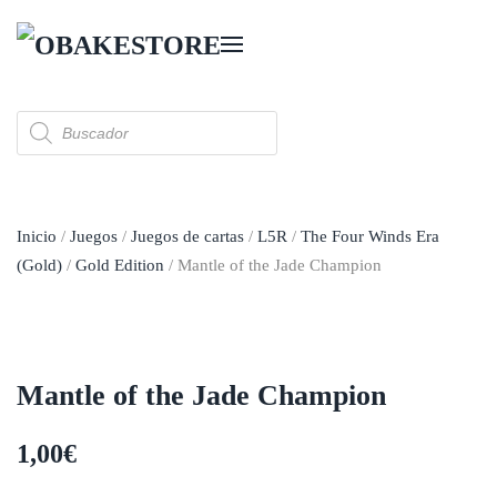
Skip to main content
Búsqueda
de
productos
Inicio
/
Juegos
/
Juegos de cartas
/
L5R
/
The Four Winds Era
(Gold)
/
Gold Edition
/ Mantle of the Jade Champion
Mantle of the Jade Champion
1,00
€