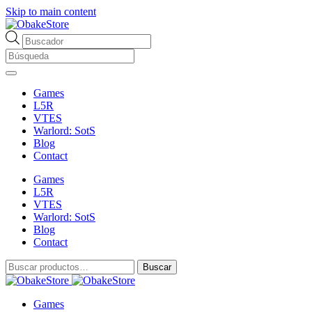
Skip to main content
Búsqueda
de
productos
Games
L5R
VTES
Warlord: SotS
Blog
Contact
Games
L5R
VTES
Warlord: SotS
Blog
Contact
Buscar
Buscar
por:
Games