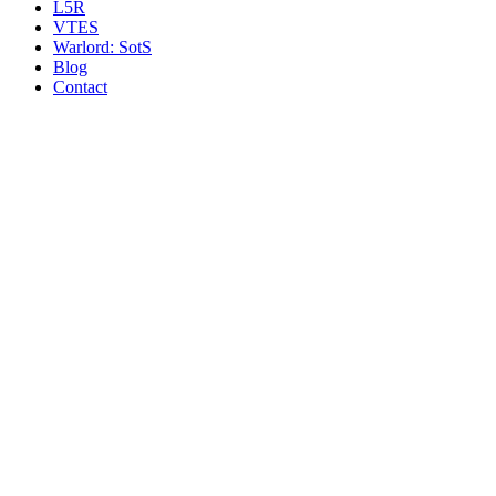
L5R
VTES
Warlord: SotS
Blog
Contact