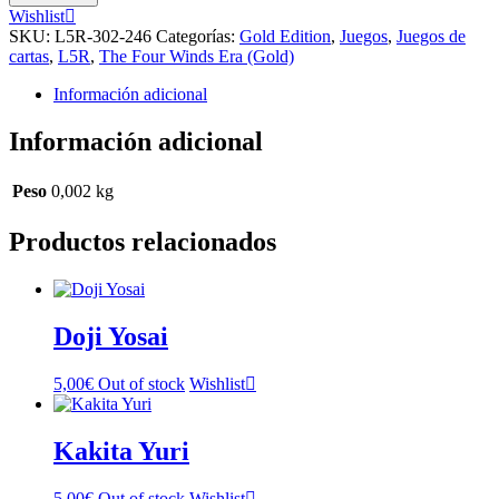
Lies…
Wishlist
cantidad
SKU:
L5R-302-246
Categorías:
Gold Edition
,
Juegos
,
Juegos de
cartas
,
L5R
,
The Four Winds Era (Gold)
Información adicional
Información adicional
Peso
0,002 kg
Productos relacionados
Doji Yosai
5,00
€
Out of stock
Wishlist
Kakita Yuri
5,00
€
Out of stock
Wishlist