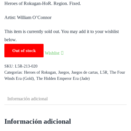
Heroes of Rokugan-HoR. Region. Fixed.
Artist: William O’Connor
This item is currently sold out. You may add it to your wishlist
below.
Out of stock
Wishlist
SKU:
L5R-213-020
Categorías:
Heroes of Rokugan
,
Juegos
,
Juegos de cartas
,
L5R
,
The Four
Winds Era (Gold)
,
The Hidden Emperor Era (Jade)
Información adicional
Información adicional