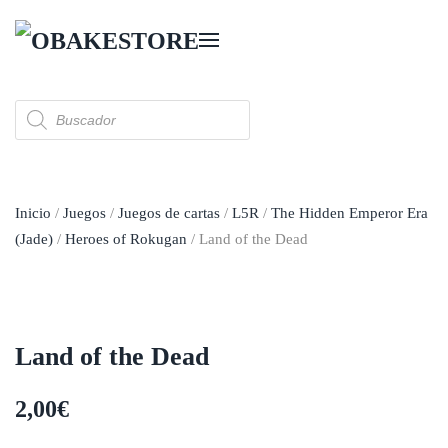
Skip to main content
Búsqueda
de
productos
Inicio
/
Juegos
/
Juegos de cartas
/
L5R
/
The Hidden Emperor Era
(Jade)
/
Heroes of Rokugan
/ Land of the Dead
Land of the Dead
2,00
€