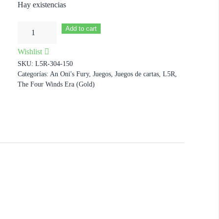
Hay existencias
Know
Add to cart
the
Wishlist
Truth
SKU:
L5R-304-150
cantidad
Categorías:
An Oni's Fury
,
Juegos
,
Juegos de cartas
,
L5R
,
The Four Winds Era (Gold)