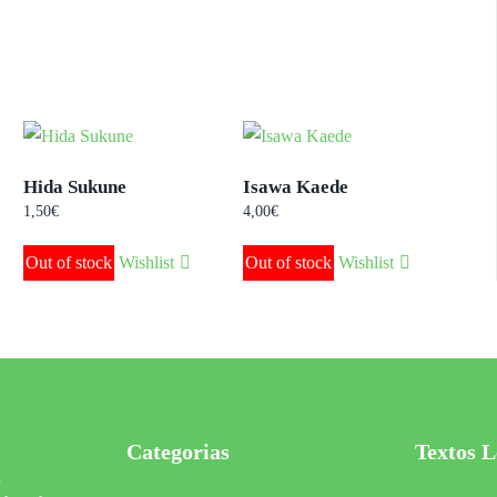
Hida Sukune
Isawa Kaede
1,50
€
4,00
€
Out of stock
Wishlist
Out of stock
Wishlist
Categorias
Textos L
s