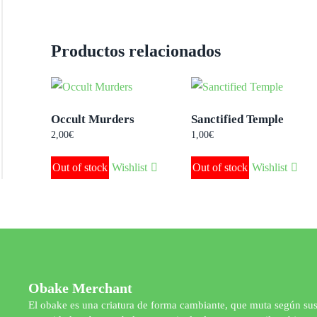
Productos relacionados
Occult Murders
Sanctified Temple
2,00
€
1,00
€
Out of stock
Wishlist
Out of stock
Wishlist
Obake Merchant
El obake es una criatura de forma cambiante, que muta según su