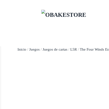
Skip to main content
Inicio
/
Juegos
/
Juegos de cartas
/
L5R
/
The Four Winds Er