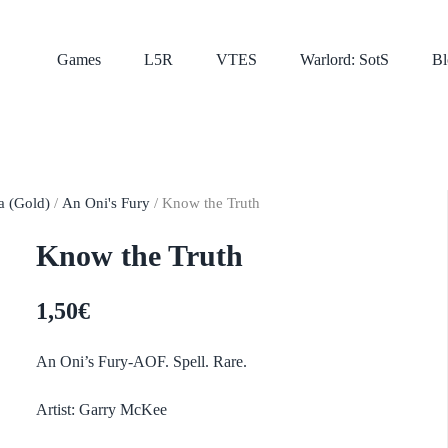
Games
L5R
VTES
Warlord: SotS
Bl
a (Gold)
/
An Oni's Fury
/ Know the Truth
Know the Truth
1,50
€
An Oni’s Fury-AOF. Spell. Rare.
Artist: Garry McKee