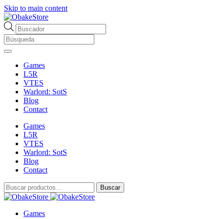
Skip to main content
Búsqueda
de
productos
Games
L5R
VTES
Warlord: SotS
Blog
Contact
Games
L5R
VTES
Warlord: SotS
Blog
Contact
Buscar
Buscar
por:
Games