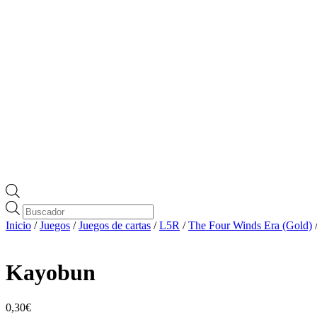
Búsqueda
de
Inicio
/
Juegos
/
Juegos de cartas
/
L5R
/
The Four Winds Era (Gold)
productos
Kayobun
0,30
€