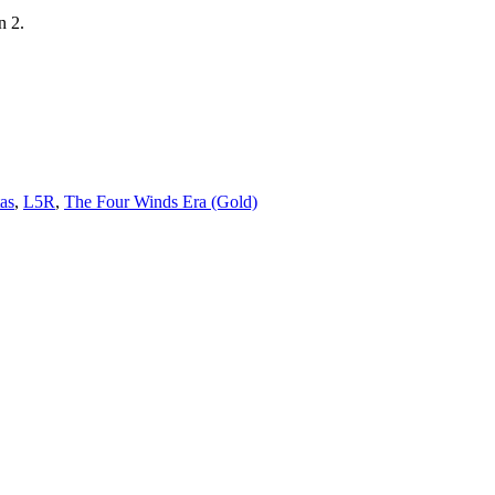
n 2.
tas
,
L5R
,
The Four Winds Era (Gold)