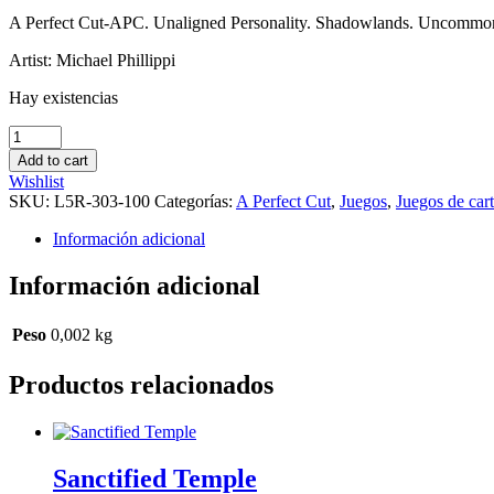
A Perfect Cut-APC. Unaligned Personality. Shadowlands. Uncommo
Artist: Michael Phillippi
Hay existencias
Kayobun
cantidad
Add to cart
Wishlist
SKU:
L5R-303-100
Categorías:
A Perfect Cut
,
Juegos
,
Juegos de car
Información adicional
Información adicional
Peso
0,002 kg
Productos relacionados
Sanctified Temple