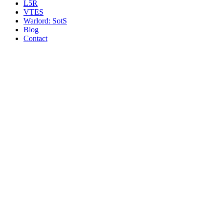
L5R
VTES
Warlord: SotS
Blog
Contact