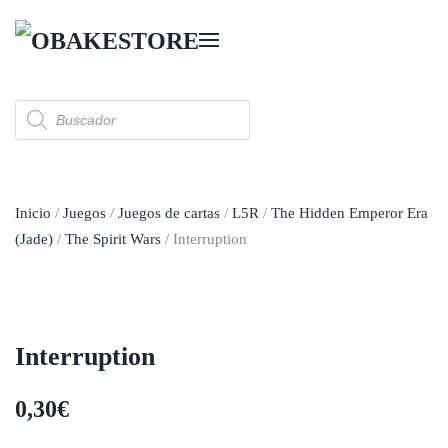
Skip to main content
Búsqueda
de
productos
Inicio
/
Juegos
/
Juegos de cartas
/
L5R
/
The Hidden Emperor Era
(Jade)
/
The Spirit Wars
/ Interruption
Interruption
0,30
€